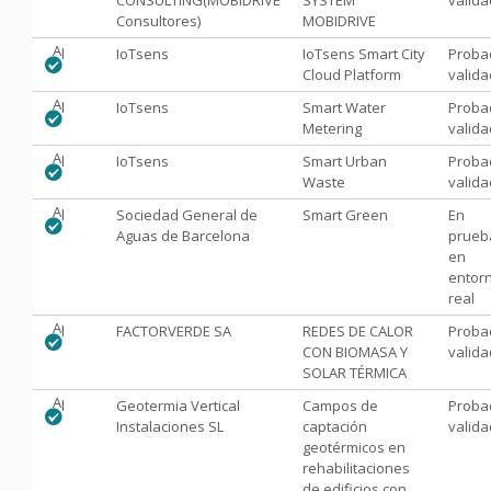
Consultores)
MOBIDRIVE
Aprobado
IoTsens
IoTsens Smart City
Proba
Cloud Platform
valid
Aprobado
IoTsens
Smart Water
Proba
Metering
valid
Aprobado
IoTsens
Smart Urban
Proba
Waste
valid
Aprobado
Sociedad General de
Smart Green
En
Aguas de Barcelona
prueb
en
entor
real
Aprobado
FACTORVERDE SA
REDES DE CALOR
Proba
CON BIOMASA Y
valid
SOLAR TÉRMICA
Aprobado
Geotermia Vertical
Campos de
Proba
Instalaciones SL
captación
valid
geotérmicos en
rehabilitaciones
de edificios con