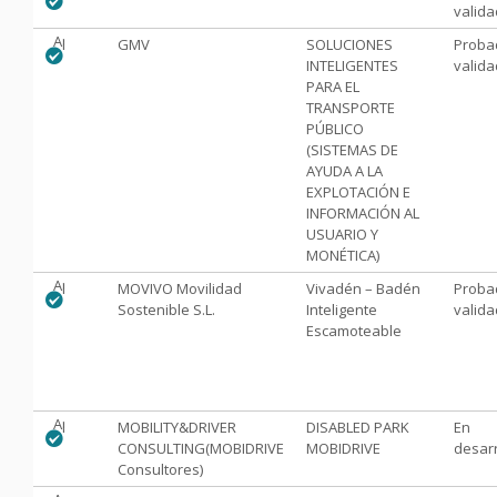
valid
Aprobado
GMV
SOLUCIONES
Proba
INTELIGENTES
valid
PARA EL
TRANSPORTE
PÚBLICO
(SISTEMAS DE
AYUDA A LA
EXPLOTACIÓN E
INFORMACIÓN AL
USUARIO Y
MONÉTICA)
Aprobado
MOVIVO Movilidad
Vivadén – Badén
Proba
Sostenible S.L.
Inteligente
valid
Escamoteable
Aprobado
MOBILITY&DRIVER
DISABLED PARK
En
CONSULTING(MOBIDRIVE
MOBIDRIVE
desarr
Consultores)