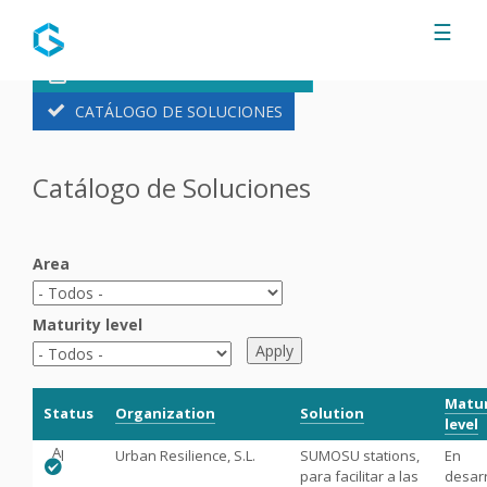
Jump to navigation
☰
FORMULARIO DE SOLUCIONES
CATÁLOGO DE SOLUCIONES
Catálogo de Soluciones
Area
Maturity level
Matur
Status
Organization
Solution
level
Aprobado
Urban Resilience, S.L.
SUMOSU stations,
En
para facilitar a las
desarr