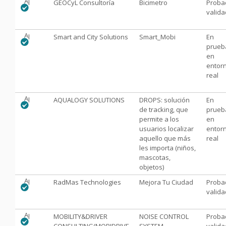
Aprobado
GEOCyL Consultoría
Bicimetro
Proba
valid
Aprobado
Smart and City Solutions
Smart_Mobi
En
prueb
en
entor
real
Aprobado
AQUALOGY SOLUTIONS
DROPS: solución
En
de tracking, que
prueb
permite a los
en
usuarios localizar
entor
aquello que más
real
les importa (niños,
mascotas,
objetos)
Aprobado
RadMas Technologies
Mejora Tu Ciudad
Proba
valid
Aprobado
MOBILITY&DRIVER
NOISE CONTROL
Proba
CONSULTING(MOBIDRIVE
SYSTEM
valid