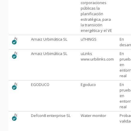
corporaciones
públicas la
planificación
estratégica, para
la transición
energética y el VE
Aprobado
Arnaiz Urbimática SL
uTHINGS
En
desarr
Aprobado
Arnaiz Urbimática SL
uLinks
En
www.urbilinks.com
prueb
en
entor
real
Aprobado
EGODUCO
Egoduco
En
prueb
en
entor
real
Aprobado
Defcon8 enterprise SL
Water monitor
Proba
valid