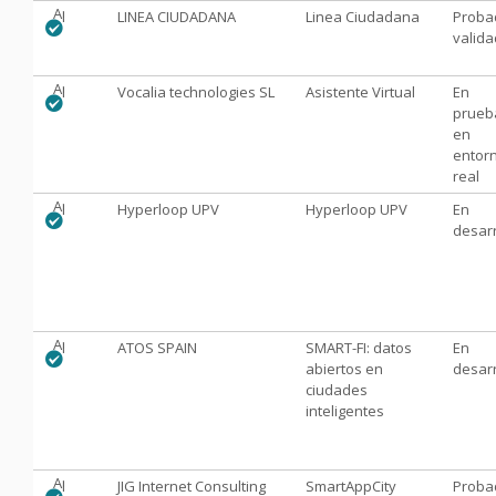
Aprobado
LINEA CIUDADANA
Linea Ciudadana
Proba
valid
Aprobado
Vocalia technologies SL
Asistente Virtual
En
prueb
en
entor
real
Aprobado
Hyperloop UPV
Hyperloop UPV
En
desarr
Aprobado
ATOS SPAIN
SMART-FI: datos
En
abiertos en
desarr
ciudades
inteligentes
Aprobado
JIG Internet Consulting
SmartAppCity
Proba