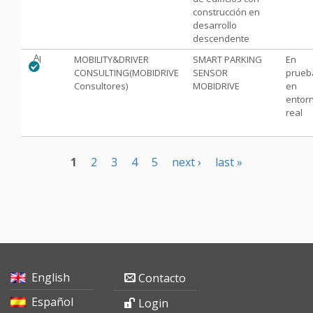
construcción en
desarrollo
descendente
Aprobado
MOBILITY&DRIVER
SMART PARKING
En
CONSULTING(MOBIDRIVE
SENSOR
prueb
Consultores)
MOBIDRIVE
en
entor
real
1
2
3
4
5
next ›
last »
P
a
g
English
Contacto
e
Español
Login