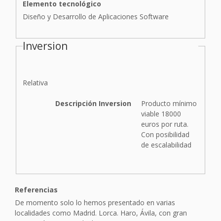
Elemento tecnológico
Diseño y Desarrollo de Aplicaciones Software
Inversion
I
Relativa
n
v
Descripción Inversion
Producto mínimo
e
viable 18000
r
euros por ruta.
s
Con posibilidad
i
de escalabilidad
ó
n
Referencias
De momento solo lo hemos presentado en varias
localidades como Madrid. Lorca. Haro, Ávila, con gran