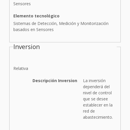
Sensores
Elemento tecnológico
Sistemas de Detección, Medición y Monitorización
basados en Sensores
Inversion
I
Relativa
n
v
Descripción Inversion
La inversión
e
dependerá del
r
nivel de control
s
que se desee
i
establecer en la
ó
red de
n
abastecimiento.