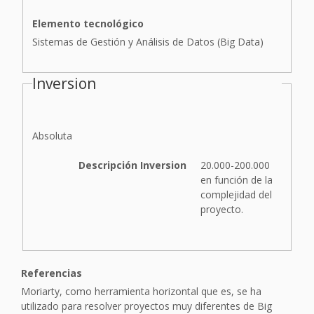
Elemento tecnológico
Sistemas de Gestión y Análisis de Datos (Big Data)
Inversion
I
Absoluta
n
v
Descripción Inversion
20.000-200.000
e
en función de la
r
complejidad del
s
proyecto.
i
ó
n
Referencias
Moriarty, como herramienta horizontal que es, se ha
utilizado para resolver proyectos muy diferentes de Big