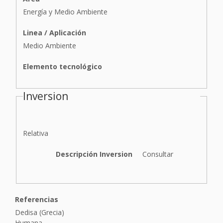
Energía y Medio Ambiente
Linea / Aplicación
Medio Ambiente
Elemento tecnológico
Inversion
I
Relativa
n
v
Descripción Inversion
Consultar
e
r
s
i
Referencias
ó
Dedisa (Grecia)
n
Humana