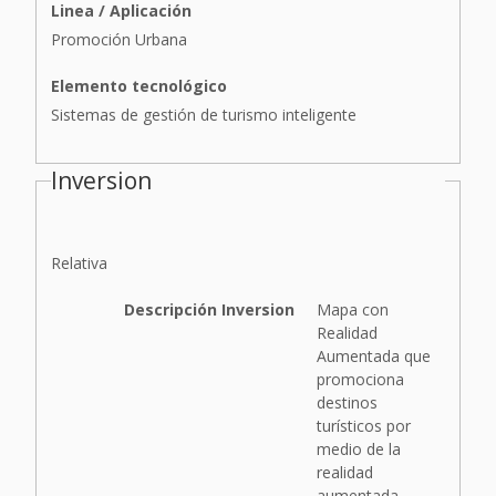
Linea / Aplicación
Promoción Urbana
Elemento tecnológico
Sistemas de gestión de turismo inteligente
Inversion
I
Relativa
n
v
Descripción Inversion
Mapa con
e
Realidad
r
Aumentada que
s
promociona
i
destinos
ó
turísticos por
n
medio de la
realidad
aumentada.