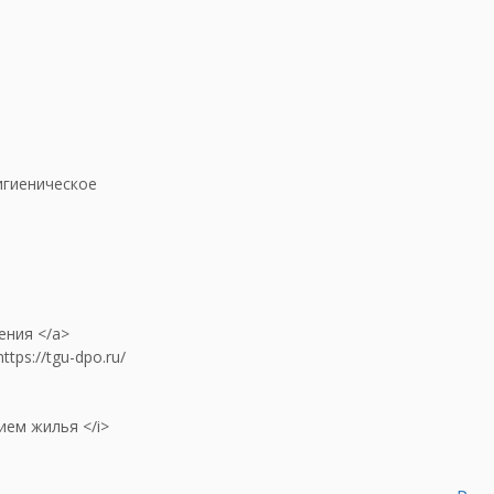
игиеническое
ления </a>
tps://tgu-dpo.ru/
ием жилья </i>