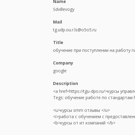
Name
Sdvillevogy
Mail
tg.udp.ou.r.ls@o5o5.ru
Title
обучение при поступлении на работу г
Company
google
Description
<a href=https://tgu-dpo.ru/>курсы управ
Tegs: обучение работе по стандартам ht
<u>курсы smm отзывы </u>
<i>работа с обучением с предоставлен
<b>курсы от ит компаний </b>