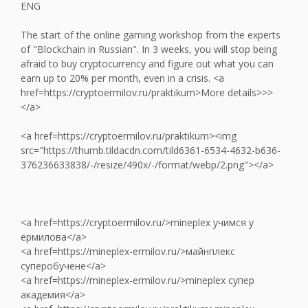
ENG
The start of the online gaming workshop from the experts
of "Blockchain in Russian". In 3 weeks, you will stop being
afraid to buy cryptocurrency and figure out what you can
earn up to 20% per month, even in a crisis. <a
href=https://cryptoermilov.ru/praktikum>More details>>>
</a>
<a href=https://cryptoermilov.ru/praktikum><img
src="https://thumb.tildacdn.com/tild6361-6534-4632-b636-
376236633838/-/resize/490x/-/format/webp/2.png"></a>
<a href=https://cryptoermilov.ru/>mineplex учимся у
ермилова</a>
<a href=https://mineplex-ermilov.ru/>майнплекс
суперобучене</a>
<a href=https://mineplex-ermilov.ru/>mineplex супер
академия</a>