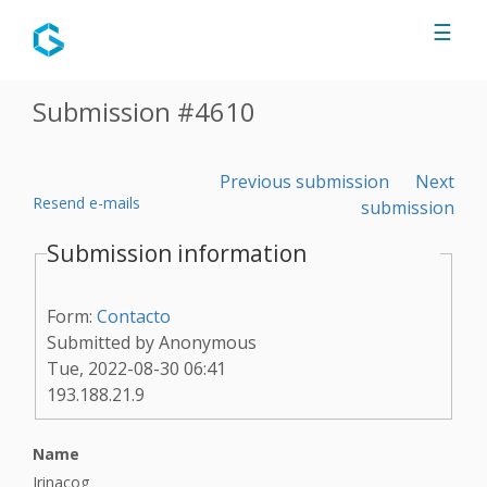
Jump to navigation
☰
Submission #4610
Previous submission
Next
Resend e-mails
submission
Submission information
Form:
Contacto
Submitted by
Anonymous
Tue, 2022-08-30 06:41
193.188.21.9
Name
Irinacog