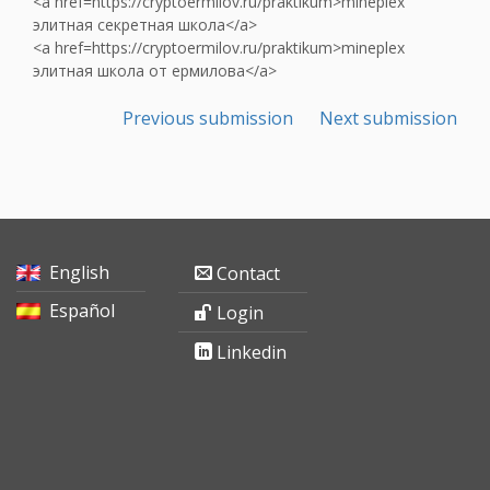
<a href=https://cryptoermilov.ru/praktikum>mineplex
элитная секретная школа</a>
<a href=https://cryptoermilov.ru/praktikum>mineplex
элитная школа от ермилова</a>
Previous submission
Next submission
English
Contact
Español
Login
Linkedin